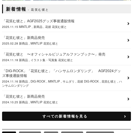
新着情報
花笑む彼と
「花笑む彼と」AGF2025グッズ事後通販情報
2025.11.15
MINTLIP
新商品
花彼
花笑む彼と
「花笑む彼と」新商品発売
2025.02.28
新商品
MINTLIP
花笑む彼と
「花笑む彼と 〜オフィシャルビジュアルファンブック〜」発売
2024.11.18
新商品
イラスト集・写真集
花笑む彼と
「DIG-ROCK」「花笑む彼と」「ハンサムロンダリング」 AGF2024グッ
ズ事後通販情報
2024.11.16
新商品
DIG-ROCK
MINTLIP
サムダリ
花彼
DIG-ROCK
花笑む彼と
ハ
ンサムロンダリング
「花笑む彼と」新商品発売
2024.10.25
新商品
MINTLIP
花笑む彼と
すべての新着情報を見る