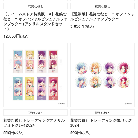
花笑む彼と
花笑む彼と
【ティームストア特装版：A】花笑む
【通常版】花笑む彼と 〜オフィシャ
彼と 〜オフィシャルビジュアルファ
ルビジュアルファンブック〜
ンブック〜 (アクリルスタンドセッ
3,850円
(税込)
ト）
12,650円
(税込)
花笑む彼と
花笑む彼と
花笑む彼と トレーディングアクリル
花笑む彼と トレーディング缶バッジ
フォトグレイ2024
2024
550円
500円
(税込)
(税込)