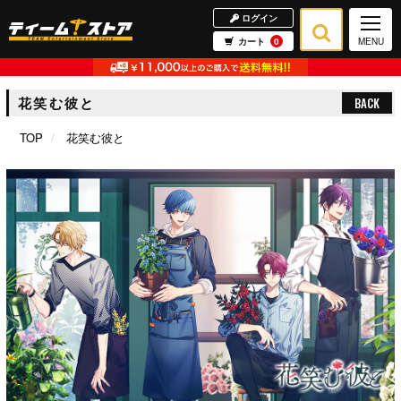
ログイン
カート
0
MENU
花笑む彼と
BACK
TOP
花笑む彼と