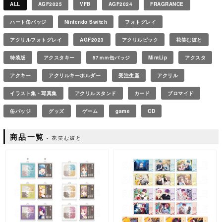
ALL
AGF2025
VFB
AGF2024
FRAGRANCE
ハート缶バッジ
Nintendo Switch
フォトグレイ
アクリルフォトグレイ
AGF2023
アクリルピック
花笑む彼と
特装版
アクスタキー
57ｍｍ缶バッジ
MintLip
アクスタ
アクキー
アクリルキーホルダー
受注生産
アクリル
イラスト集・写真集
アクリルスタンド
カード
ブロマイド
缶バッジ
グッズ
ゲーム
game
CD
商品一覧
花笑む彼と