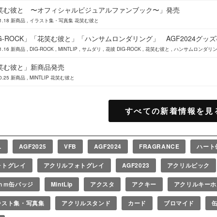
笑む彼と 〜オフィシャルビジュアルファンブック〜」発売
1.18
新商品
イラスト集・写真集
花笑む彼と
IG-ROCK」「花笑む彼と」「ハンサムロンダリング」 AGF2024グッ
1.16
新商品
DIG-ROCK
MINTLIP
サムダリ
花彼
DIG-ROCK
花笑む彼と
ハンサムロンダリ
笑む彼と」新商品発売
0.25
新商品
MINTLIP
花笑む彼と
すべての新着情報を見
L
AGF2025
VFB
AGF2024
FRAGRANCE
ハート
ォトグレイ
アクリルフォトグレイ
AGF2023
アクリルピック
7ｍｍ缶バッジ
MintLip
アクスタ
アクキー
アクリルキーホ
ラスト集・写真集
アクリルスタンド
カード
ブロマイド