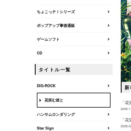
ちょこっテ！シリーズ
ポップアップ事後通販
ゲームソフト
CD
タイトル一覧
DIG-ROCK
新
花笑む彼と
「花
2025.1
ハンサムロンダリング
「花
2025.0
Star Sign