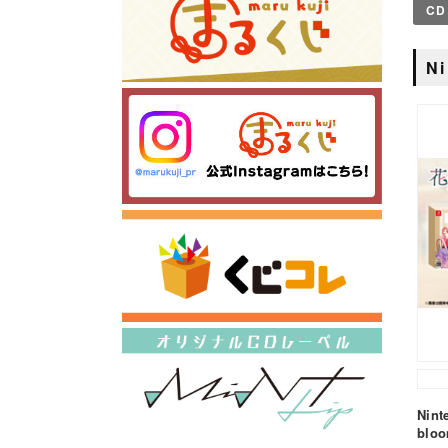
CD
Ni
Nin
bl