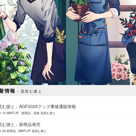
着情報
花笑む彼と
笑む彼と」AGF2025グッズ事後通販情報
1.15
MINTLIP
新商品
花彼
花笑む彼と
笑む彼と」新商品発売
2.28
新商品
MINTLIP
花笑む彼と