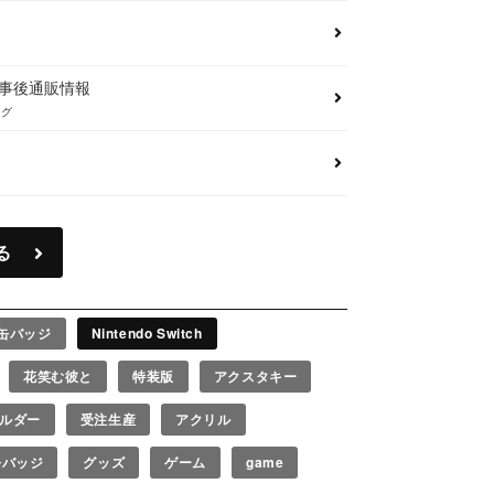
ズ事後通販情報
ング
る
缶バッジ
Nintendo Switch
花笑む彼と
特装版
アクスタキー
ルダー
受注生産
アクリル
缶バッジ
グッズ
ゲーム
game