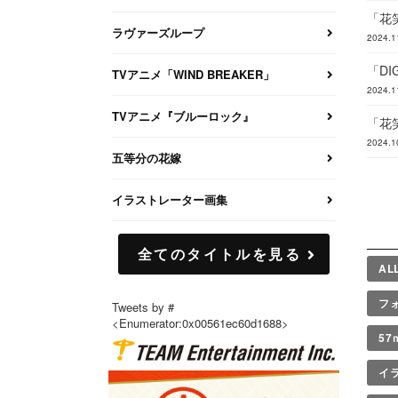
「花
ラヴァーズループ
2024.1
「D
TVアニメ「WIND BREAKER」
2024.1
TVアニメ『ブルーロック』
「花
2024.1
五等分の花嫁
イラストレーター画集
全てのタイトルを見る
AL
フ
Tweets by #
<Enumerator:0x00561ec60d1688>
5
イ