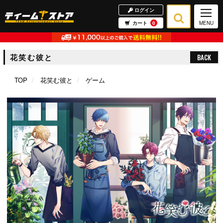
ログイン
カート
0
MENU
花笑む彼と
BACK
TOP
花笑む彼と
ゲーム