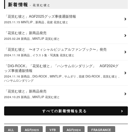
新着情報
花笑む彼と
「花笑む彼と」AGF2025グッズ事後通販情報
2025.11.15
MINTLIP
新商品
花彼
花笑む彼と
「花笑む彼と」新商品発売
2025.02.28
新商品
MINTLIP
花笑む彼と
「花笑む彼と 〜オフィシャルビジュアルファンブック〜」発売
2024.11.18
新商品
イラスト集・写真集
花笑む彼と
「DIG-ROCK」「花笑む彼と」「ハンサムロンダリング」 AGF2024グ
ッズ事後通販情報
2024.11.16
新商品
DIG-ROCK
MINTLIP
サムダリ
花彼
DIG-ROCK
花笑む彼と
ハンサムロンダリング
「花笑む彼と」新商品発売
2024.10.25
新商品
MINTLIP
花笑む彼と
すべての新着情報を見る
ALL
AGF2025
VFB
AGF2024
FRAGRANCE