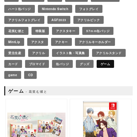
ハート缶バッジ
Nintendo Switch
フォトグレイ
アクリルフォトグレイ
AGF2023
アクリルピック
花笑む彼と
特装版
アクスタキー
57ｍｍ缶バッジ
MintLip
アクスタ
アクキー
アクリルキーホルダー
受注生産
アクリル
イラスト集・写真集
アクリルスタンド
カード
ブロマイド
缶バッジ
グッズ
ゲーム
game
CD
ゲーム
花笑む彼と