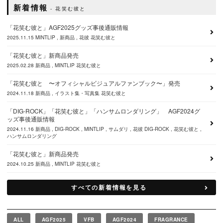
新着情報
花笑む彼と
「花笑む彼と」AGF2025グッズ事後通販情報
2025.11.15
MINTLIP
新商品
花彼
花笑む彼と
「花笑む彼と」新商品発売
2025.02.28
新商品
MINTLIP
花笑む彼と
「花笑む彼と 〜オフィシャルビジュアルファンブック〜」発売
2024.11.18
新商品
イラスト集・写真集
花笑む彼と
「DIG-ROCK」「花笑む彼と」「ハンサムロンダリング」 AGF2024グ
ッズ事後通販情報
2024.11.16
新商品
DIG-ROCK
MINTLIP
サムダリ
花彼
DIG-ROCK
花笑む彼と
ハンサムロンダリング
「花笑む彼と」新商品発売
2024.10.25
新商品
MINTLIP
花笑む彼と
すべての新着情報を見る
ALL
AGF2025
VFB
AGF2024
FRAGRANCE