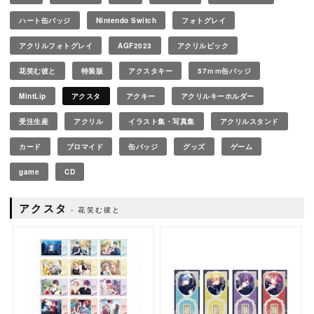
ハート缶バッジ
Nintendo Switch
フォトグレイ
アクリルフォトグレイ
AGF2023
アクリルピック
花笑む彼と
特装版
アクスタキー
57ｍｍ缶バッジ
MintLip
アクスタ
アクキー
アクリルキーホルダー
受注生産
アクリル
イラスト集・写真集
アクリルスタンド
カード
ブロマイド
缶バッジ
グッズ
ゲーム
game
CD
アクスタ
花笑む彼と