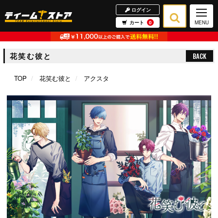
ログイン
カート
0
MENU
花笑む彼と
BACK
TOP
花笑む彼と
アクスタ