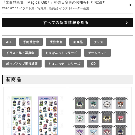
「米白粕画集 Magical Gift＊」発売日変更のお知らせとお詫び
2026.07.03
イラスト集・写真集
新商品
イラストレーター画集
すべての新着情報を見る
ALL
予約受付中
受注生産
新商品
グッズ
イラスト集・写真集
ちゃぽんっ！シリーズ
ゲームソフト
ポップアップ事後通販
ちょこっテ！シリーズ
CD
新商品