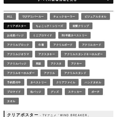
ALL
でびデコパーカー
チェックセーラー
ビジュアルタオル
クリアポスター
ちょこっテ！シリーズ
前髪クリップ
お名前バッジ
ミニブロマイド
B2半裁タペストリー
アクリルブロック
巾着
アクリルボード
アクリルカード
アクリルジオラマ
アクスタキー
アクリルスタンドキーホルダー
アクリルバッジ
再販
アクスタ
アクキー
アクリルキーホルダー
アクリル
アクリルスタンド
予約受付中
タペストリー
クリアファイル
ハンドタオル
ブロマイド
缶バッジ
グッズ
ステッカー
ポーチ
タオル
クリアポスター
TVアニメ「WIND BREAKER」