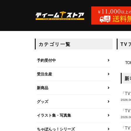
カテゴリ一覧
TV
予約受付中
TO
受注生産
新
新商品
「T
2026.0
グッズ
「TV
イラスト集・写真集
2026.0
「T
ちゃぽんっ！シリーズ