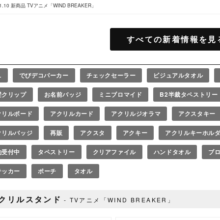
1.10
新商品
TVアニメ「WIND BREAKER」
すべての新着情報を見
L
でびデコパーカー
チェックセーラー
ビジュアルタオル
髪クリップ
お名前バッジ
ミニブロマイド
B2半裁タペストリー
クリルボード
アクリルカード
アクリルジオラマ
アクスタキー
クリルバッジ
再販
アクスタ
アクキー
アクリルキーホル
約受付中
タペストリー
クリアファイル
ハンドタオル
ブ
テッカー
ポーチ
タオル
クリルスタンド
TVアニメ「WIND BREAKER」