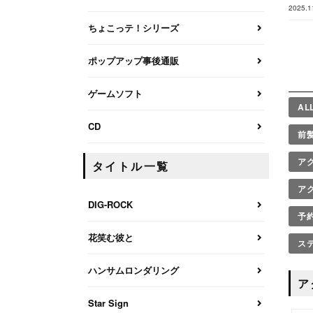
2025.1
ちょこっテ！シリーズ
ポップアップ事後通販
ゲームソフト
AL
CD
前
ア
タイトル一覧
ア
DIG-ROCK
予
花笑む彼と
ス
ハンサムロンダリング
ア
Star Sign