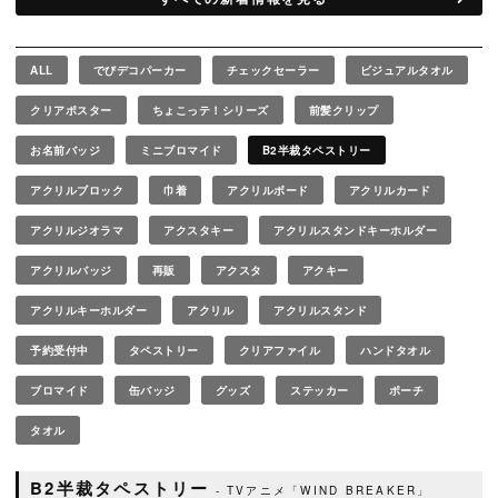
ALL
でびデコパーカー
チェックセーラー
ビジュアルタオル
クリアポスター
ちょこっテ！シリーズ
前髪クリップ
お名前バッジ
ミニブロマイド
B2半裁タペストリー
アクリルブロック
巾着
アクリルボード
アクリルカード
アクリルジオラマ
アクスタキー
アクリルスタンドキーホルダー
アクリルバッジ
再販
アクスタ
アクキー
アクリルキーホルダー
アクリル
アクリルスタンド
予約受付中
タペストリー
クリアファイル
ハンドタオル
ブロマイド
缶バッジ
グッズ
ステッカー
ポーチ
タオル
B2半裁タペストリー
TVアニメ「WIND BREAKER」