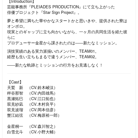
【Introduction】
芸能事務所『PLEIADES PRODUCTION』にて立ち上がった
俳優プロジェクト『Star Sign Project』。
夢と希望に満ちた華やかなスタートかと思いきや、提供された寮は
オンボロ。
現実とのギャップに立ち向かいながら、一ヶ月の共同生活を経た彼
らに
プロデューサー金星から課されたのは――新たなミッション。
演技実績のある実力派揃いのメンバー、TEAM01。
経歴も生い立ちもまるで違うメンバー、TEAM02。
――新たな軌跡とミッションの行方をお見逃しなく！
【Cast】
天鷲 新 （CV.鈴木崚汰）
秤谷那智 （CV.内田雄馬）
黒瀬拓巳 （CV.江口拓也）
双見紗凪 （CV.木村良平）
双見波瑠 （CV.岡本信彦）
蟹江結弦 （CV.梅原裕一郎）
金星桐一 （CV.森川智之）
白雪北斗 （CV.小野大輔）