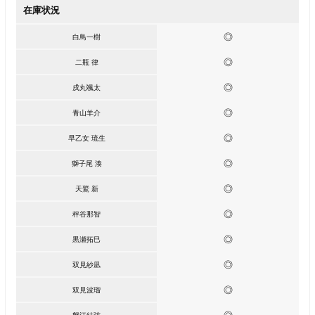
在庫状況
◎
白鳥一樹
◎
二瓶 律
◎
戌丸颯太
◎
青山羊介
◎
早乙女 琉生
◎
獅子尾 湊
◎
天鷲 新
◎
秤谷那智
◎
黒瀬拓巳
◎
双見紗凪
◎
双見波瑠
◎
蟹江結弦