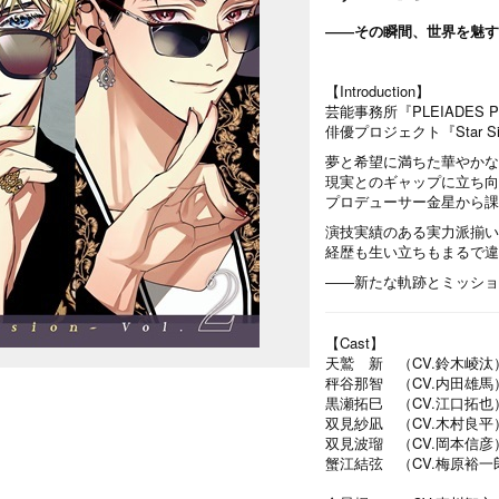
――その瞬間、世界を魅す
【Introduction】
芸能事務所『PLEIADES 
俳優プロジェクト『Star Sign
夢と希望に満ちた華やかな
現実とのギャップに立ち向
プロデューサー金星から課
演技実績のある実力派揃いの
経歴も生い立ちもまるで違う
――新たな軌跡とミッショ
【Cast】
天鷲 新 （CV.鈴木崚汰
秤谷那智 （CV.内田雄馬
黒瀬拓巳 （CV.江口拓也
双見紗凪 （CV.木村良平
双見波瑠 （CV.岡本信彦
蟹江結弦 （CV.梅原裕一