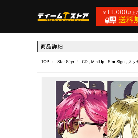
商品詳細
TOP
Star Sign
CD
MintLip
Star Sign
スタ