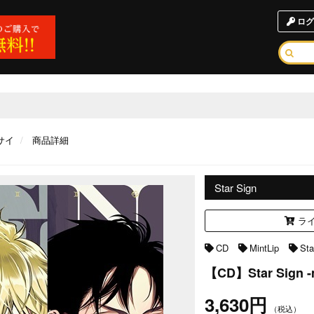
ログ
サイ
商品詳細
Star Sign
ライ
CD
MintLip
Sta
【CD】Star Sign -m
3,630円
（税込）