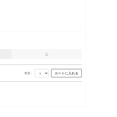
）
）
△
数量 :