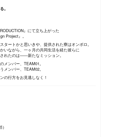
る。
PRODUCTION』にて立ち上がった
 Project』。
スタートかと思いきや、提供された寮はオンボロ。
かいながら、一ヶ月の共同生活を経た彼らに
されたのは――新たなミッション。
メンバー、TEAM01。
メンバー、TEAM02。
ンの行方をお見逃しなく！
）
）
）
）
）
郎）