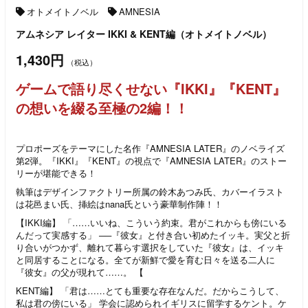
オトメイトノベル
AMNESIA
アムネシア レイター IKKI & KENT編（オトメイトノベル）
1,430円
（税込）
ゲームで語り尽くせない『IKKI』『KENT』
の想いを綴る至極の2編！！
プロポーズをテーマにした名作『AMNESIA LATER』のノベライズ
第2弾。『IKKI』『KENT』の視点で『AMNESIA LATER』のストー
リーが堪能できる！
執筆はデザインファクトリー所属の鈴木あつみ氏、カバーイラスト
は花邑まい氏、挿絵はnana氏という豪華制作陣！！
【IKKI編】 「……いいね、こういう約束。君がこれからも傍にいる
んだって実感する」 ──『彼女』と付き合い初めたイッキ。実父と折
り合いがつかず、離れて暮らす選択をしていた『彼女』は、イッキ
と同居することになる。全てが新鮮で愛を育む日々を送る二人に
『彼女』の父が現れて……。 【
KENT編】 「君は……とても重要な存在なんだ。だからこうして、
私は君の傍にいる」 学会に認められイギリスに留学するケント。ケ