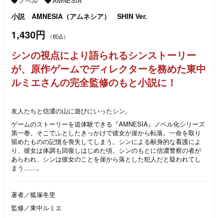
ノベル
AMNESIA
小説 AMNESIA（アムネシア） SHIN Ver.
1,430円
（税込）
シンの視点により語られるシンストーリー
が、原作ゲームでディレクターを務めた東中
ルミエさんの完全監修のもと小説に！
友人たちと信濃の山に遊びにいったシン。
ゲームのストーリーを追体験できる『AMNESIA』ノベル化シリーズ
第一巻。そこでふとしたきっかけで彼女が崖から転落。一命を取り
留めたものの記憶を喪失してしまう。シンによる献身的な看護によ
り、彼女は体調も回復しはじめた頃。シンのもとに信濃警察の者が
あらわれ、シンは彼女のことを崖から落とした犯人だと疑われてし
まう……。
著者／狐塚冬里
監修／東中ルミエ