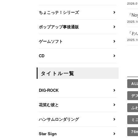
2026.0
ちょこっテ！シリーズ
『N
2025.1
ポップアップ事後通販
『わ
2025.1
ゲームソフト
CD
タイトル一覧
AL
DIG-ROCK
デ
花笑む彼と
ふ
ハンサムロンダリング
ミ
7
Star Sign