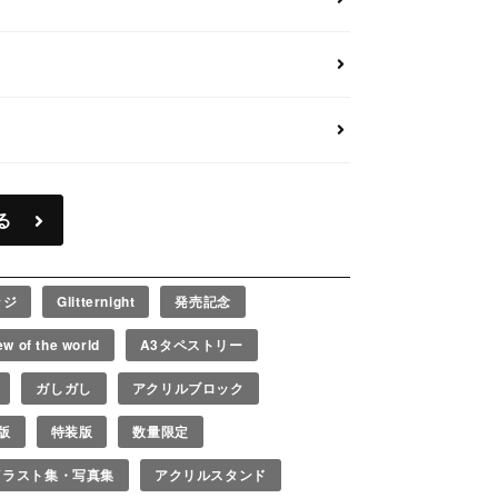
る
ッジ
Glitternight
発売記念
ew of the world
A3タペストリー
ガしガし
アクリルブロック
版
特装版
数量限定
イラスト集・写真集
アクリルスタンド