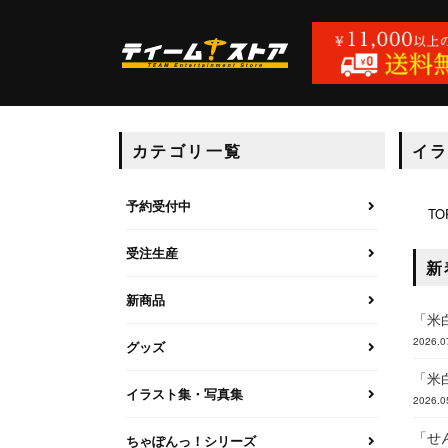
カテゴリ一覧
イ
予約受付中
TO
受注生産
新
新商品
「米白
2026.0
グッズ
「米白
イラスト集・写真集
2026.0
「せん
ちゃぽんっ！シリーズ