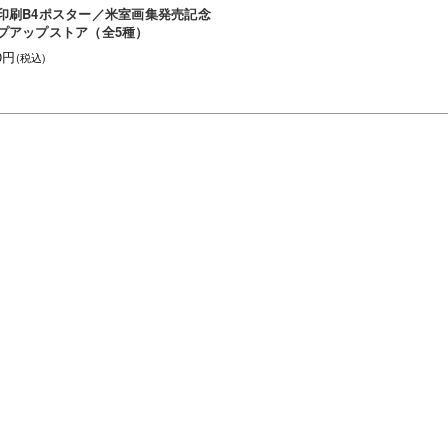
印刷B4ポスター／米室画集発売記念
プアップストア（全5種）
50円
(税込)