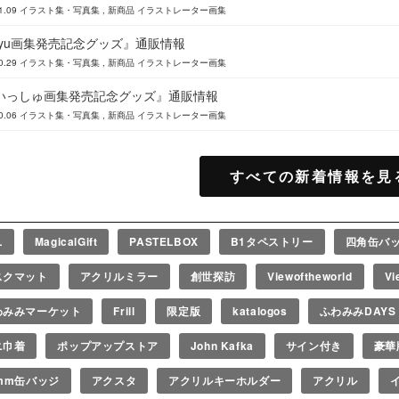
1.09
イラスト集・写真集
新商品
イラストレーター画集
oyu画集発売記念グッズ』通販情報
0.29
イラスト集・写真集
新商品
イラストレーター画集
いっしゅ画集発売記念グッズ』通販情報
0.06
イラスト集・写真集
新商品
イラストレーター画集
すべての新着情報を見
L
MagicalGift
PASTELBOX
B1タペストリー
四角缶バ
スクマット
アクリルミラー
創世探訪
Viewoftheworld
Vi
わみみマーケット
Frill
限定版
katalogos
ふわみみDAYS
ニ巾着
ポップアップストア
John Kafka
サイン付き
豪華
6mm缶バッジ
アクスタ
アクリルキーホルダー
アクリル