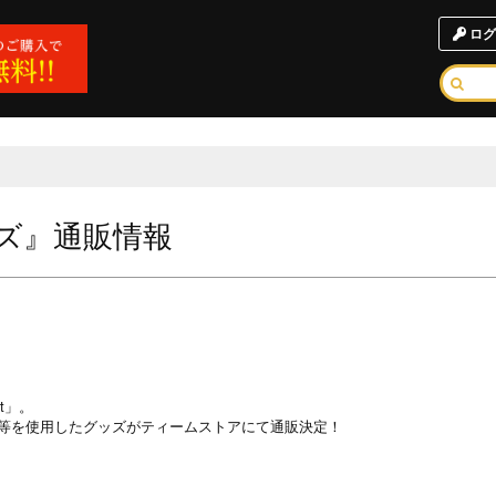
ログ
ッズ』通販情報
ht」。
等を使用したグッズがティームストアにて通販決定！