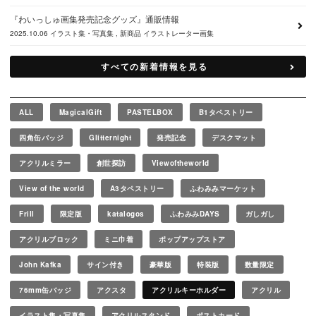
『わいっしゅ画集発売記念グッズ』通販情報
2025.10.06
イラスト集・写真集
新商品
イラストレーター画集
すべての新着情報を見る
ALL
MagicalGift
PASTELBOX
B1タペストリー
四角缶バッジ
Glitternight
発売記念
デスクマット
アクリルミラー
創世探訪
Viewoftheworld
View of the world
A3タペストリー
ふわみみマーケット
Frill
限定版
katalogos
ふわみみDAYS
ガしガし
アクリルブロック
ミニ巾着
ポップアップストア
John Kafka
サイン付き
豪華版
特装版
数量限定
76mm缶バッジ
アクスタ
アクリルキーホルダー
アクリル
イラスト集・写真集
アクリルスタンド
ポストカード