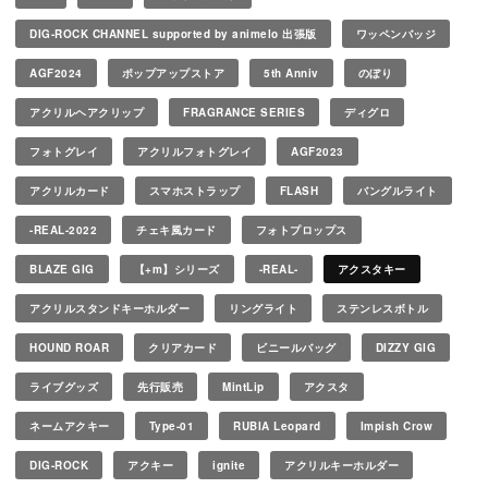
DIG-ROCK CHANNEL supported by animelo 出張版
ワッペンバッジ
AGF2024
ポップアップストア
5th Anniv
のぼり
アクリルヘアクリップ
FRAGRANCE SERIES
ディグロ
フォトグレイ
アクリルフォトグレイ
AGF2023
アクリルカード
スマホストラップ
FLASH
バングルライト
-REAL-2022
チェキ風カード
フォトプロップス
BLAZE GIG
【+m】シリーズ
-REAL-
アクスタキー
アクリルスタンドキーホルダー
リングライト
ステンレスボトル
HOUND ROAR
クリアカード
ビニールバッグ
DIZZY GIG
ライブグッズ
先行販売
MintLip
アクスタ
ネームアクキー
Type-01
RUBIA Leopard
Impish Crow
DIG-ROCK
アクキー
ignite
アクリルキーホルダー