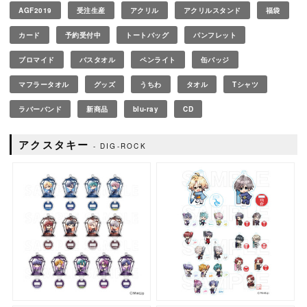
AGF2019
受注生産
アクリル
アクリルスタンド
福袋
カード
予約受付中
トートバッグ
パンフレット
ブロマイド
バスタオル
ペンライト
缶バッジ
マフラータオル
グッズ
うちわ
タオル
Tシャツ
ラバーバンド
新商品
blu-ray
CD
アクスタキー
DIG-ROCK