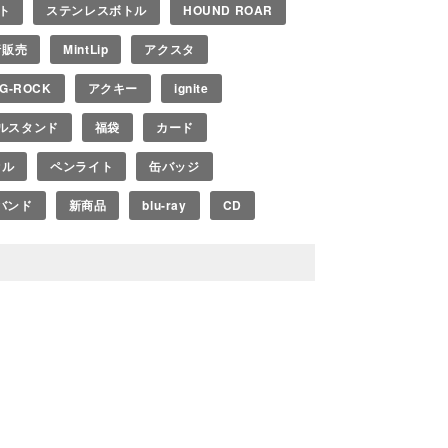
ト
ステンレスボトル
HOUND ROAR
行販売
MintLip
アクスタ
IG-ROCK
アクキー
ignite
ルスタンド
福袋
カード
オル
ペンライト
缶バッジ
バンド
新商品
blu-ray
CD