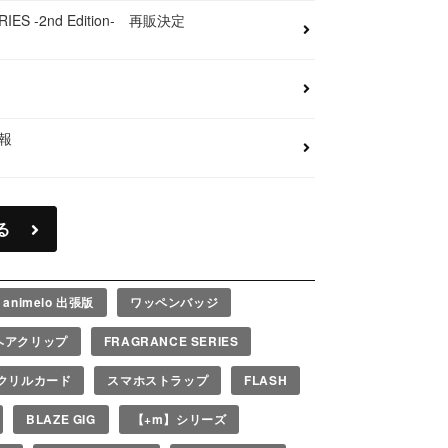
ES -2nd Edition- 再販決定
情報
る
y animelo 出張版
ワッペンバッジ
ヘアクリップ
FRAGRANCE SERIES
クリルカード
スマホストラップ
FLASH
BLAZE GIG
【+m】シリーズ