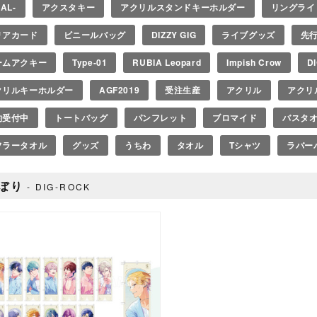
EAL-
アクスタキー
アクリルスタンドキーホルダー
リングライ
リアカード
ビニールバッグ
DIZZY GIG
ライブグッズ
先
ームアクキー
Type-01
RUBIA Leopard
Impish Crow
D
クリルキーホルダー
AGF2019
受注生産
アクリル
アクリ
約受付中
トートバッグ
パンフレット
ブロマイド
バスタ
フラータオル
グッズ
うちわ
タオル
Tシャツ
ラバー
ぼり
DIG-ROCK