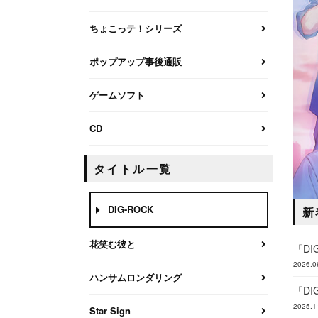
ちょこっテ！シリーズ
ポップアップ事後通販
ゲームソフト
CD
タイトル一覧
DIG-ROCK
新
花笑む彼と
「DIG
2026.0
ハンサムロンダリング
「DI
2025.1
Star Sign