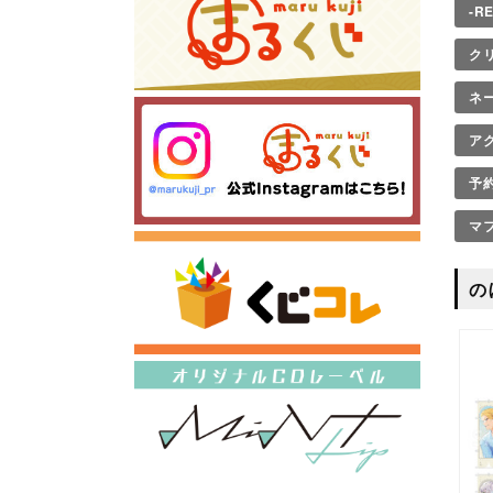
-R
ク
ネ
ア
予
マ
の