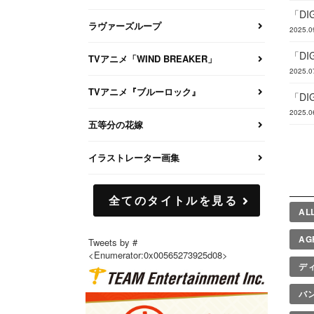
「DI
ラヴァーズループ
2025.0
「DI
TVアニメ「WIND BREAKER」
2025.0
TVアニメ『ブルーロック』
「DI
2025.0
五等分の花嫁
イラストレーター画集
全てのタイトルを見る
AL
AG
Tweets by #
<Enumerator:0x00565273925d08>
デ
バ