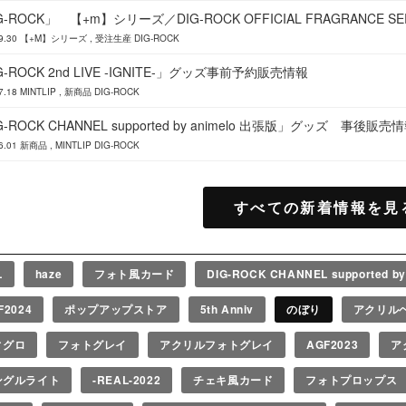
G-ROCK」 【+m】シリーズ／DIG-ROCK OFFICIAL FRAGRANCE SERI
9.30
【+M】シリーズ
受注生産
DIG-ROCK
G-ROCK 2nd LIVE -IGNITE-」グッズ事前予約販売情報
7.18
MINTLIP
新商品
DIG-ROCK
G-ROCK CHANNEL supported by animelo 出張版」グッズ 事後販売
6.01
新商品
MINTLIP
DIG-ROCK
すべての新着情報を見
L
haze
フォト風カード
DIG-ROCK CHANNEL supported b
F2024
ポップアップストア
5th Anniv
のぼり
アクリル
ィグロ
フォトグレイ
アクリルフォトグレイ
AGF2023
ア
ングルライト
-REAL-2022
チェキ風カード
フォトプロップス