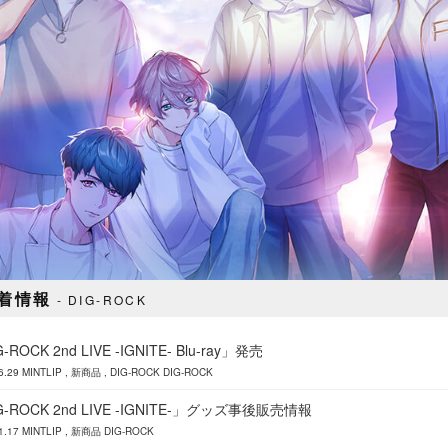
着情報
DIG-ROCK
-ROCK 2nd LIVE -IGNITE- Blu-ray」発売
6.29
MINTLIP
新商品
DIG-ROCK
DIG-ROCK
G-ROCK 2nd LIVE -IGNITE-」グッズ事後販売情報
1.17
MINTLIP
新商品
DIG-ROCK