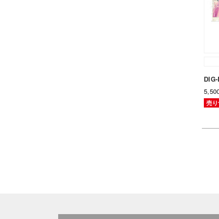
DIG
5,5
売り