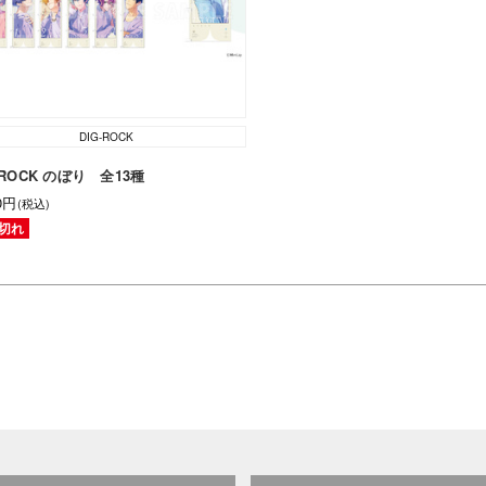
DIG-ROCK
-ROCK のぼり 全13種
00円
(税込)
切れ