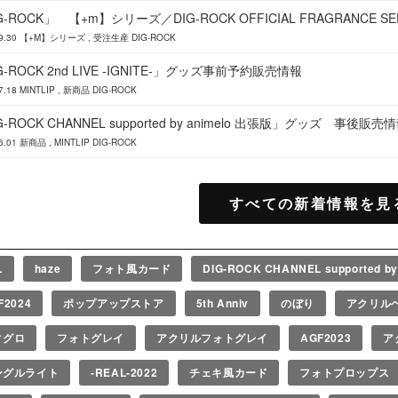
G-ROCK」 【+m】シリーズ／DIG-ROCK OFFICIAL FRAGRANCE SERI
9.30
【+M】シリーズ
受注生産
DIG-ROCK
G-ROCK 2nd LIVE -IGNITE-」グッズ事前予約販売情報
7.18
MINTLIP
新商品
DIG-ROCK
G-ROCK CHANNEL supported by animelo 出張版」グッズ 事後販売
6.01
新商品
MINTLIP
DIG-ROCK
すべての新着情報を見
L
haze
フォト風カード
DIG-ROCK CHANNEL supported b
F2024
ポップアップストア
5th Anniv
のぼり
アクリル
ィグロ
フォトグレイ
アクリルフォトグレイ
AGF2023
ア
ングルライト
-REAL-2022
チェキ風カード
フォトプロップス