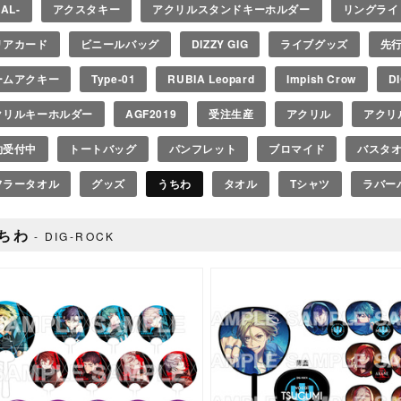
EAL-
アクスタキー
アクリルスタンドキーホルダー
リングライ
リアカード
ビニールバッグ
DIZZY GIG
ライブグッズ
先
ームアクキー
Type-01
RUBIA Leopard
Impish Crow
D
クリルキーホルダー
AGF2019
受注生産
アクリル
アクリ
約受付中
トートバッグ
パンフレット
ブロマイド
バスタ
フラータオル
グッズ
うちわ
タオル
Tシャツ
ラバー
ちわ
DIG-ROCK