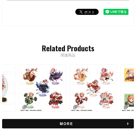
Related Products
関連商品
MORE