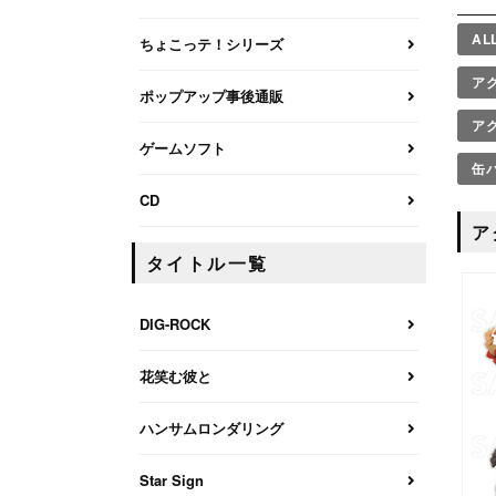
AL
ちょこっテ！シリーズ
ア
ポップアップ事後通販
ア
ゲームソフト
缶
CD
ア
タイトル一覧
DIG-ROCK
花笑む彼と
ハンサムロンダリング
Star Sign