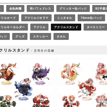
L
金魚絢爛
和パフェドレス
グリッター缶バッジ
B2半裁
クリルカード
アクリルジオラマ
ミニタオル
76mm缶バッジ
クリルキーホルダー
アクリル
アクリルスタンド
タペストリー
バッジ
グッズ
ステッカー
タオル
クリルスタンド
五等分の花嫁