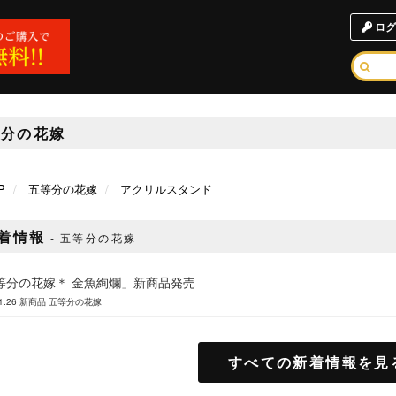
ログ
等分の花嫁
P
五等分の花嫁
アクリルスタンド
着情報
五等分の花嫁
等分の花嫁＊ 金魚絢爛」新商品発売
1.26
新商品
五等分の花嫁
すべての新着情報を見