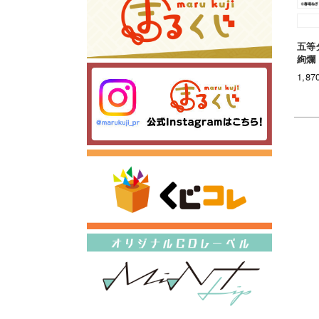
五等
絢爛
1,8