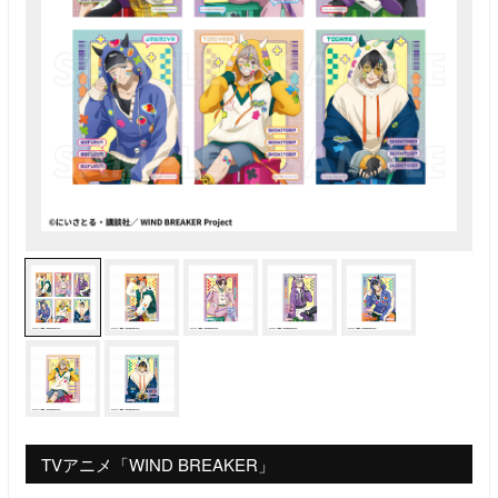
TVアニメ「WIND BREAKER」