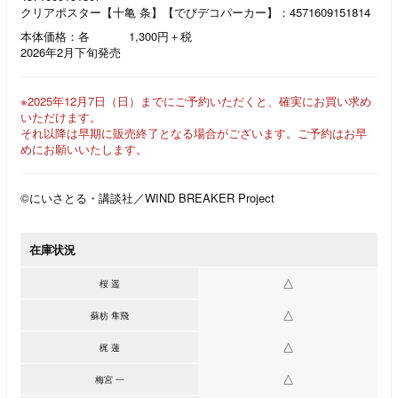
クリアポスター【十亀 条】【でびデコパーカー】：4571609151814
本体価格：各
1,300円＋税
2026年2月下旬発売
※2025年12月7日（日）までにご予約いただくと、確実にお買い求め
いただけます。
それ以降は早期に販売終了となる場合がございます。ご予約はお早
めにお願いいたします。
©にいさとる・講談社／WIND BREAKER Project
在庫状況
△
桜 遥
△
蘇枋 隼飛
△
梶 蓮
△
梅宮 一