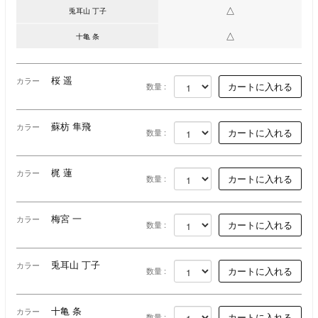
△
兎耳山 丁子
△
十亀 条
桜 遥
カラー
数量 :
蘇枋 隼飛
カラー
数量 :
梶 蓮
カラー
数量 :
梅宮 一
カラー
数量 :
兎耳山 丁子
カラー
数量 :
十亀 条
カラー
数量 :