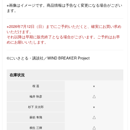
※画像はイメージです。商品情報は予告なく変更になる場合がござい
ます。
※2026年7月12日（日）までにご予約いただくと、確実にお買い求め
いただけます。
それ以降は早期に販売終了となる場合がございます。ご予約はお早
めにお願いいたします。
©にいさとる・講談社／WIND BREAKER Project
在庫状況
×
桜 遥
△
楡井 秋彦
×
杉下 京太郎
△
蘇枋 隼飛
△
桐生 三輝