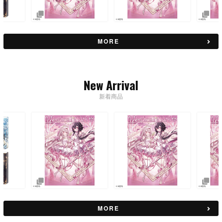
MORE
New Arrival
新着商品
MORE