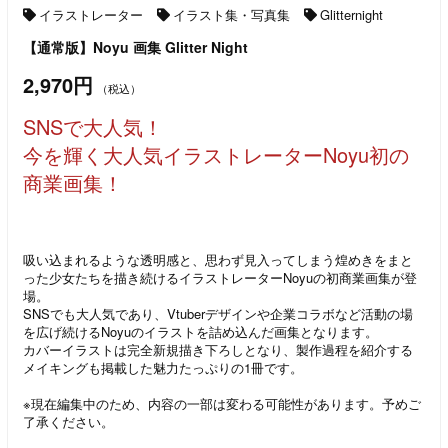
イラストレーター
イラスト集・写真集
Glitternight
【通常版】Noyu 画集 Glitter Night
2,970円
（税込）
SNSで大人気！
今を輝く大人気イラストレーターNoyu初の
商業画集！
吸い込まれるような透明感と、思わず見入ってしまう煌めきをまと
った少女たちを描き続けるイラストレーターNoyuの初商業画集が登
場。
SNSでも大人気であり、Vtuberデザインや企業コラボなど活動の場
を広げ続けるNoyuのイラストを詰め込んだ画集となります。
カバーイラストは完全新規描き下ろしとなり、製作過程を紹介する
メイキングも掲載した魅力たっぷりの1冊です。
※現在編集中のため、内容の一部は変わる可能性があります。予めご
了承ください。