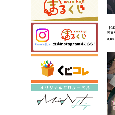
【C
村良
3,0