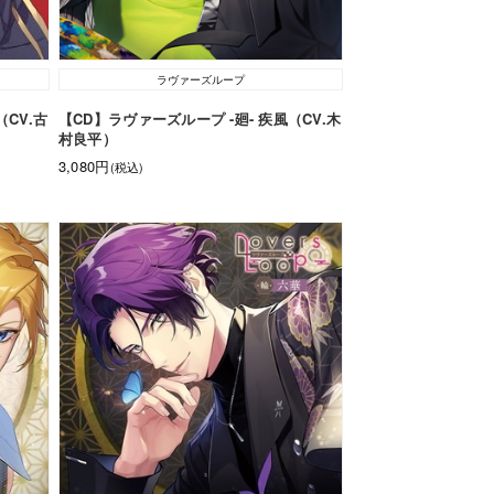
ラヴァーズループ
（CV.古
【CD】ラヴァーズループ -廻- 疾風（CV.木
村良平）
3,080円
(税込)