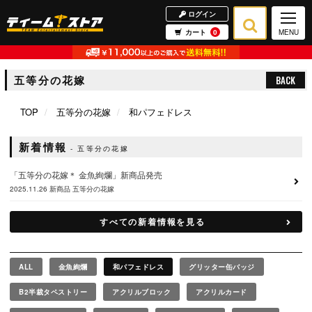
ログイン
カート
0
MENU
五等分の花嫁
BACK
TOP
五等分の花嫁
和パフェドレス
新着情報
五等分の花嫁
「五等分の花嫁＊ 金魚絢爛」新商品発売
2025.11.26
新商品
五等分の花嫁
すべての新着情報を見る
ALL
金魚絢爛
和パフェドレス
グリッター缶バッジ
B2半裁タペストリー
アクリルブロック
アクリルカード