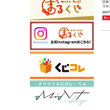
ひみ
リル
880円
売り