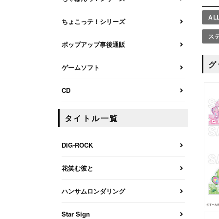
AL
ちょこっテ！シリーズ
ス
ポップアップ事後通販
グ
ゲームソフト
CD
タイトル一覧
DIG-ROCK
花笑む彼と
ハンサムロンダリング
Star Sign