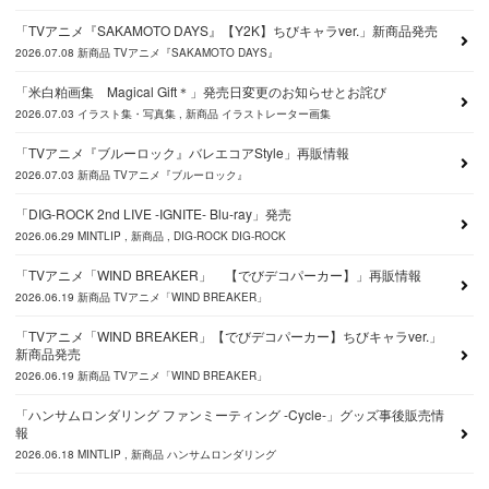
「TVアニメ『SAKAMOTO DAYS』【Y2K】ちびキャラver.」新商品発売
2026.07.08
新商品
TVアニメ『SAKAMOTO DAYS』
「米白粕画集 Magical Gift＊」発売日変更のお知らせとお詫び
2026.07.03
イラスト集・写真集
新商品
イラストレーター画集
「TVアニメ『ブルーロック』バレエコアStyle」再販情報
2026.07.03
新商品
TVアニメ『ブルーロック』
「DIG-ROCK 2nd LIVE -IGNITE- Blu-ray」発売
2026.06.29
MINTLIP
新商品
DIG-ROCK
DIG-ROCK
「TVアニメ「WIND BREAKER」 【でびデコパーカー】」再販情報
2026.06.19
新商品
TVアニメ「WIND BREAKER」
「TVアニメ「WIND BREAKER」【でびデコパーカー】ちびキャラver.」
新商品発売
2026.06.19
新商品
TVアニメ「WIND BREAKER」
「ハンサムロンダリング ファンミーティング -Cycle-」グッズ事後販売情
報
2026.06.18
MINTLIP
新商品
ハンサムロンダリング