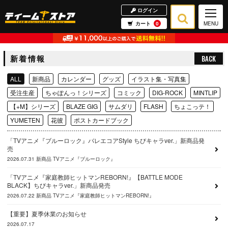
ログイン
カート
0
MENU
新着情報
BACK
ALL
新商品
カレンダー
グッズ
イラスト集・写真集
受注生産
ちゃぽんっ！シリーズ
コミック
DIG-ROCK
MINTLIP
【+M】シリーズ
BLAZE GIG
サムダリ
FLASH
ちょこっテ！
YUMETEN
花彼
ポストカードブック
「TVアニメ『ブルーロック』バレエコアStyle ちびキャラver.」新商品発
売
2026.07.31
新商品
TVアニメ『ブルーロック』
「TVアニメ『家庭教師ヒットマンREBORN!』【BATTLE MODE
BLACK】ちびキャラver.」新商品発売
2026.07.22
新商品
TVアニメ『家庭教師ヒットマンREBORN!』
【重要】夏季休業のお知らせ
2026.07.17