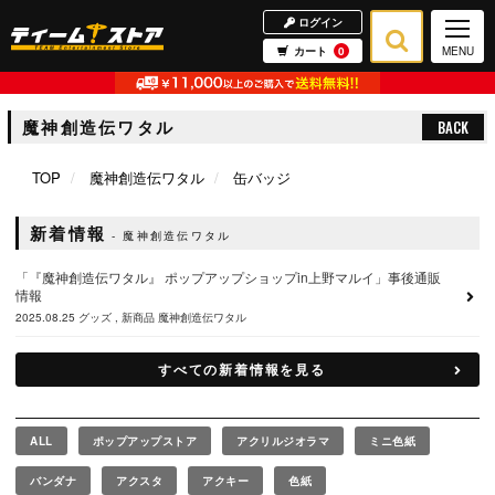
ログイン
カート
0
MENU
魔神創造伝ワタル
BACK
TOP
魔神創造伝ワタル
缶バッジ
新着情報
魔神創造伝ワタル
「『魔神創造伝ワタル』 ポップアップショップin上野マルイ」事後通販
情報
2025.08.25
グッズ
新商品
魔神創造伝ワタル
すべての新着情報を見る
ALL
ポップアップストア
アクリルジオラマ
ミニ色紙
バンダナ
アクスタ
アクキー
色紙