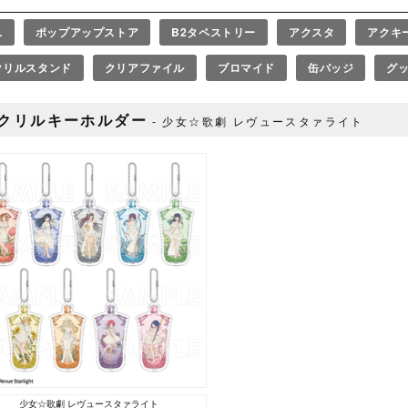
L
ポップアップストア
B2タペストリー
アクスタ
アクキ
クリルスタンド
クリアファイル
ブロマイド
缶バッジ
グ
クリルキーホルダー
少女☆歌劇 レヴュースタァライト
少女☆歌劇 レヴュースタァライト