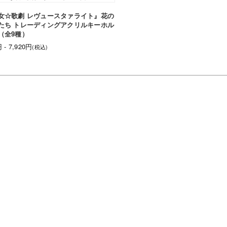
女☆歌劇 レヴュースタァライト』花の
たち トレーディングアクリルキーホル
（全9種）
 - 7,920円
(税込)