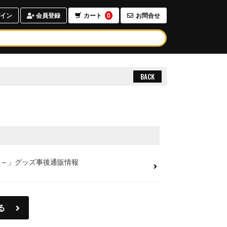
イン
会員登録
カート
0
お問合せ
BACK
ち～」グッズ事後通販情報
る