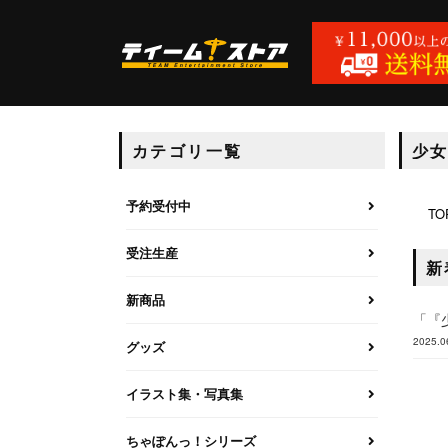
カテゴリ一覧
少女
予約受付中
TO
受注生産
新
新商品
「『
2025.0
グッズ
イラスト集・写真集
ちゃぽんっ！シリーズ