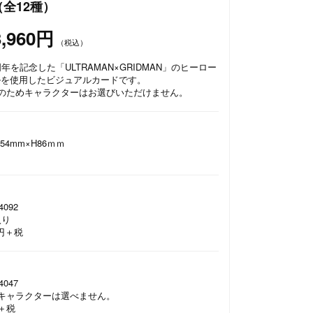
全12種）
3,960円
（税込）
年を記念した「ULTRAMAN×GRIDMAN」のヒーロー
ルを使用したビジュアルカードです。
様のためキャラクターはお選びいただけません。
4mm×H86ｍｍ
4092
入り
0円＋税
】
4047
キャラクターは選べません。
＋税