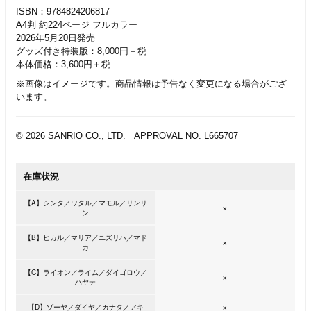
ISBN：9784824206817
A4判 約224ページ フルカラー
2026年5月20日発売
グッズ付き特装版：8,000円＋税
本体価格：3,600円＋税
※画像はイメージです。商品情報は予告なく変更になる場合がござ
います。
© 2026 SANRIO CO., LTD. APPROVAL NO. L665707
在庫状況
【A】シンタ／ワタル／マモル／リンリ
×
ン
【B】ヒカル／マリア／ユズリハ／マド
×
カ
【C】ライオン／ライム／ダイゴロウ／
×
ハヤテ
×
【D】ゾーヤ／ダイヤ／カナタ／アキ