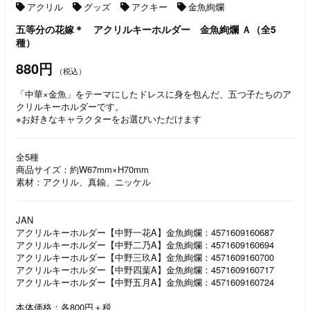
アクリル
グッズ
アクキー
金魚絢爛
五等分の花嫁＊ アクリルキーホルダー 金魚絢爛 Ａ（全5
種）
880円
（税込）
「中華×金魚」をテーマにしたドレスに身を包んだ、五つ子たちのア
クリルキーホルダーです。
※お好きなキャラクターをお選びいただけます
全5種
商品サイズ：約W67mm×H70mm
素材：アクリル、真鍮、ニッケル
JAN
アクリルキーホルダー【中野一花A】金魚絢爛：4571609160687
アクリルキーホルダー【中野二乃A】金魚絢爛：4571609160694
アクリルキーホルダー【中野三玖A】金魚絢爛：4571609160700
アクリルキーホルダー【中野四葉A】金魚絢爛：4571609160717
アクリルキーホルダー【中野五月A】金魚絢爛：4571609160724
本体価格：各800円＋税