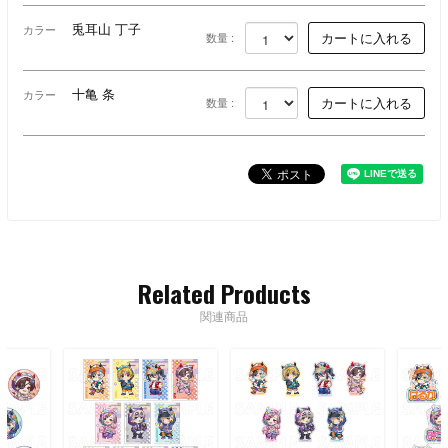
兎耳山 丁子
カラー
数量 :
十亀 条
カラー
数量 :
Related Products
関連商品