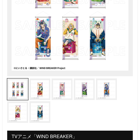
TVアニメ「WIND BREAKER」