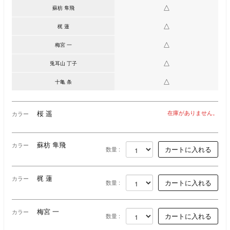
△
蘇枋 隼飛
△
梶 蓮
△
梅宮 一
△
兎耳山 丁子
△
十亀 条
桜 遥
在庫がありません。
カラー
蘇枋 隼飛
カラー
数量 :
梶 蓮
カラー
数量 :
梅宮 一
カラー
数量 :