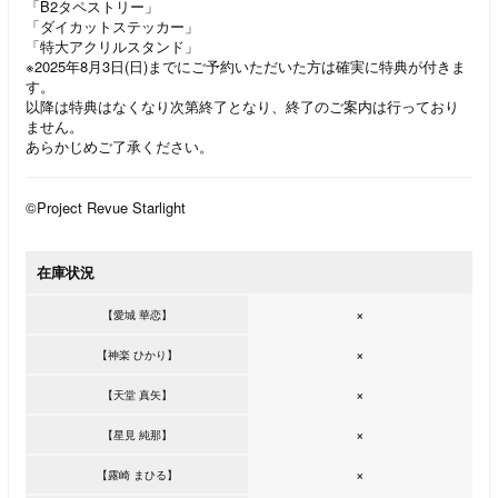
「B2タペストリー」
「ダイカットステッカー」
「特大アクリルスタンド」
※2025年8月3日(日)までにご予約いただいた方は確実に特典が付きま
す。
以降は特典はなくなり次第終了となり、終了のご案内は行っており
ません。
あらかじめご了承ください。
©Project Revue Starlight
在庫状況
×
【愛城 華恋】
×
【神楽 ひかり】
×
【天堂 真矢】
×
【星見 純那】
×
【露崎 まひる】