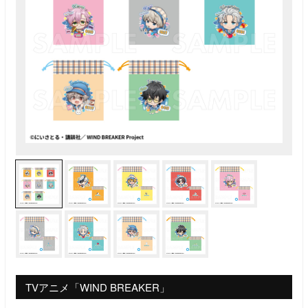
TVアニメ「WIND BREAKER」