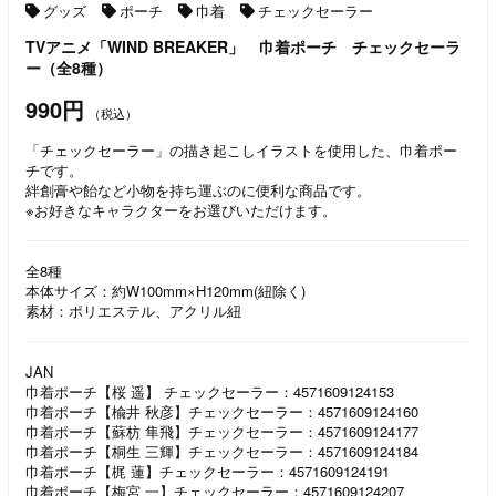
グッズ
ポーチ
巾着
チェックセーラー
TVアニメ「WIND BREAKER」 巾着ポーチ チェックセーラ
ー（全8種）
990円
（税込）
「チェックセーラー」の描き起こしイラストを使用した、巾着ポー
チです。
絆創膏や飴など小物を持ち運ぶのに便利な商品です。
※お好きなキャラクターをお選びいただけます。
全8種
本体サイズ：約W100mm×H120mm(紐除く)
素材：ポリエステル、アクリル紐
JAN
巾着ポーチ【桜 遥】 チェックセーラー：4571609124153
巾着ポーチ【楡井 秋彦】チェックセーラー：4571609124160
巾着ポーチ【蘇枋 隼飛】チェックセーラー：4571609124177
巾着ポーチ【桐生 三輝】チェックセーラー：4571609124184
巾着ポーチ【梶 蓮】チェックセーラー：4571609124191
巾着ポーチ【梅宮 一】チェックセーラー：4571609124207