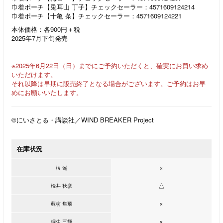
巾着ポーチ【兎耳山 丁子】チェックセーラー：4571609124214
巾着ポーチ【十亀 条】チェックセーラー：4571609124221
本体価格：各900円＋税
2025年7月下旬発売
※2025年6月22日（日）までにご予約いただくと、確実にお買い求め
いただけます。
それ以降は早期に販売終了となる場合がございます。ご予約はお早
めにお願いいたします。
©にいさとる・講談社／WIND BREAKER Project
在庫状況
×
桜 遥
△
楡井 秋彦
×
蘇枋 隼飛
×
桐生 三輝