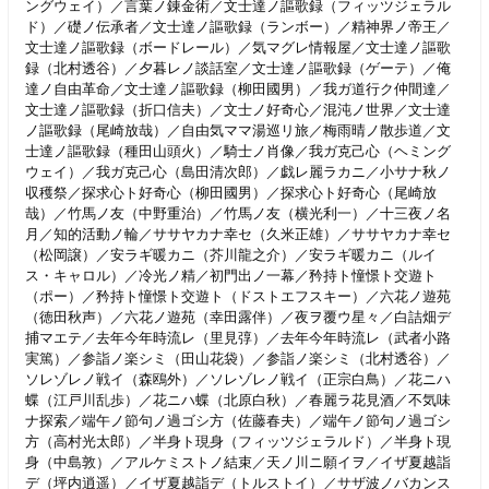
ングウェイ）／言葉ノ錬金術／文士達ノ謳歌録（フィッツジェラル
ド）／礎ノ伝承者／文士達ノ謳歌録（ランボー）／精神界ノ帝王／
文士達ノ謳歌録（ボードレール）／気マグレ情報屋／文士達ノ謳歌
録（北村透谷）／夕暮レノ談話室／文士達ノ謳歌録（ゲーテ）／俺
達ノ自由革命／文士達ノ謳歌録（柳田國男）／我ガ道行ク仲間達／
文士達ノ謳歌録（折口信夫）／文士ノ好奇心／混沌ノ世界／文士達
ノ謳歌録（尾崎放哉）／自由気ママ湯巡リ旅／梅雨晴ノ散歩道／文
士達ノ謳歌録（種田山頭火）／騎士ノ肖像／我ガ克己心（ヘミング
ウェイ）／我ガ克己心（島田清次郎）／戯レ麗ラカニ／小サナ秋ノ
収穫祭／探求心ト好奇心（柳田國男）／探求心ト好奇心（尾崎放
哉）／竹馬ノ友（中野重治）／竹馬ノ友（横光利一）／十三夜ノ名
月／知的活動ノ輪／ササヤカナ幸セ（久米正雄）／ササヤカナ幸セ
（松岡譲）／安ラギ暖カニ（芥川龍之介）／安ラギ暖カニ（ルイ
ス・キャロル）／冷光ノ精／初門出ノ一幕／矜持ト憧憬ト交遊ト
（ポー）／矜持ト憧憬ト交遊ト（ドストエフスキー）／六花ノ遊苑
（徳田秋声）／六花ノ遊苑（幸田露伴）／夜ヲ覆ウ星々／白詰畑デ
捕マエテ／去年今年時流レ（里見弴）／去年今年時流レ（武者小路
実篤）／参詣ノ楽シミ（田山花袋）／参詣ノ楽シミ（北村透谷）／
ソレゾレノ戦イ（森鴎外）／ソレゾレノ戦イ（正宗白鳥）／花ニハ
蝶（江戸川乱歩）／花ニハ蝶（北原白秋）／春麗ラ花見酒／不気味
ナ探索／端午ノ節句ノ過ゴシ方（佐藤春夫）／端午ノ節句ノ過ゴシ
方（高村光太郎）／半身ト現身（フィッツジェラルド）／半身ト現
身（中島敦）／アルケミストノ結束／天ノ川ニ願イヲ／イザ夏越詣
デ（坪内逍遥）／イザ夏越詣デ（トルストイ）／サザ波ノバカンス