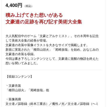
4,400円
（税込）
積み上げてきた想いがある
文豪達の足跡を再び記す美術大全集
大人気配信中のゲーム「文豪とアルケミスト」。その８周年を記念
して美術大全集の続巻が登場。
文豪達の衣装や装像イラストを大きなサイズで掲載します。
新規に実装された「種田山頭火」「尾崎放哉」を始め、おなじみの
文豪達の衣装を収録。
今回は書き下ろしコンテンツとして、文豪達に覚醒の物語を終えた
想いを聞いてみました。
【収録コンテンツ】
・文豪衣装
「種田山頭火」「尾崎放哉」他
・装像画廊
文士達ノ謳歌録（鈴木三重吉）／魔性ノ光／文士達ノ謳歌録（ヘミ