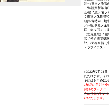
調べ/雪国ノ旅/微
二弾/謹賀新年 
会/猫ノ戯レ/春ノ
文豪達ノ休日/青
遊興/青時雨ト蝸
ノ休暇/盛夏ノ余
煙二集ウ/笑ミノ
（志賀直哉）/晴
惑ノ怪盗団/読書
郎）/新春來福（
・ラフイラスト
※現在編集中の
承ください。
※2022年7月
ただけます。そ
予約はお早めに
※単品の美術大全
付録のブックケー
みに付録が付き
いいたします。