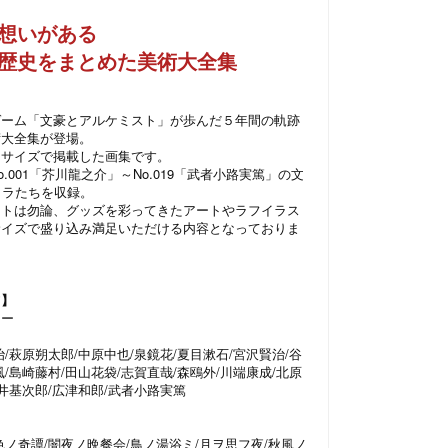
想いがある
歴史をまとめた美術大全集
ゲーム「文豪とアルケミスト」が歩んだ５年間の軌跡
術大全集が登場。
なサイズで掲載した画集です。
.001「芥川龍之介」～No.019「武者小路実篤」の文
ャラたちを収録。
ストは勿論、グッズを彩ってきたアートやラフイラス
サイズで盛り込み満足いただける内容となっておりま
ツ】
リー
/萩原朔太郎/中原中也/泉鏡花/夏目漱石/宮沢賢治/谷
/島崎藤村/田山花袋/志賀直哉/森鴎外/川端康成/北原
梶井基次郎/広津和郎/武者小路実篤
色ノ奇譚/闇夜ノ晩餐会/鳥ノ湯浴ミ/月ヲ思フ夜/秋風ノ