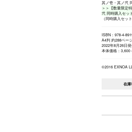
其ノ壱・其ノ弐 
＞＞【数量限定特
弐 同時購入セッ
（同時購入セッ
ISBN：978-4-891
A4判 約288ペ
2022年8月26日
本体価格：3,600
©2016 EXNOA L
在庫