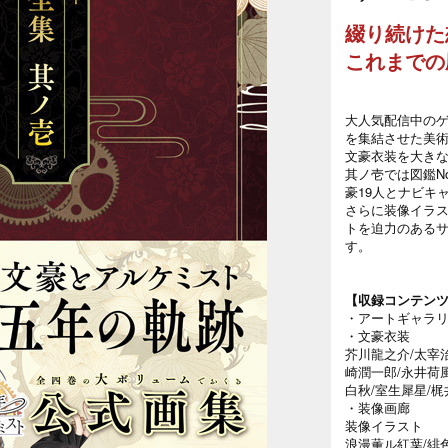
綴り続けた
これまでの
大人気配信中の
を集結させた美
文豪衣装を大き
其ノ壱では図鑑No
豪19人とナビキ
さらに装像イラ
トを迫力のある
す。
【収録コンテン
・アートギャラ
・文豪衣装
芥川龍之介/太宰治
崎潤一郎/永井荷風
白秋/室生犀星/
・装像画廊
装像イラスト
浪漫薫ル紅葉/緋