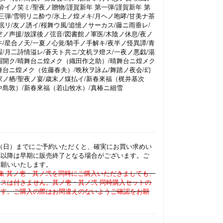
酔イノ笑ミ/聖夜ノ贈物/謹賀新年 第一弾/謹賀新年 第
第三弾/雪明リニ酔ウ/氷上ノ煌メキ/月ヘノ咆哮/甘美ナ茶
眠リ/友ノ誘イ/桜舞ウ風/追憶ノサーカス/藤ニ雨垂レ/
空ノ声援/放課後ノ弦音/図書館ノ軍医/木陰ノ休息/夜ノ
牛/星合ノ天/一夏ノ心覚/騎手ノ手解キ/夜半ノ怪異譚/青
暇/月二詩情溢レ/蒼天ト共ニ/文机ヲ燈ス/一夜ノ悪戯/湯
眉開ク/晴舞台ニ煌メク（織田作之助）/晴舞台ニ煌メク
舞台ニ煌メク（佐藤春夫）/晩秋ヲ詠ム/舞踏ノ夜会/幻
家ノ栖/聖夜ノ宴/歳末ノ煤払イ/新春來福（梶井基次
中島敦）/新春來福（若山牧水）/真椿ニ細雪
ため、内容の一部は変わる可能性があります。予めご了
24日（日）までにご予約いただくと、確実にお買い求めい
れ以降は早期に販売終了となる場合がございます。ご
お願いいたします。
集 其ノ壱・其ノ弐を同時にご購入いただきましても、
スは付きません。其ノ壱・其ノ弐 同時購入セットの
ます。ご購入の際はお間違えのないようご確認をお願