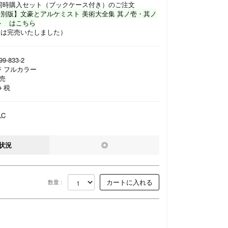
同時購入セット（ブックケース付き）のご注文
別版】文豪とアルケミスト 美術大全集 其ノ壱・其ノ
ト はこちら
トは完売いたしました）
99-833-2
ージ フルカラー
発売
＋税
LC
状況
◎
数量 :