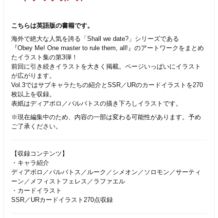
こちらは英語版の書籍です。
海外で絶大な人気を誇る「Shall we date?」シリーズである
『Obey Me! One master to rule them, all!』のアートワークをまとめ
たイラスト集の第3弾！
前回に引き続きイラストを大きく掲載。ページいっぱいにイラスト
が広がります。
Vol.3ではサブキャラたちの紹介とSSR／URのカードイラストを270
枚以上を収録。
表紙はディアボロ／バルバトスの描き下ろしイラストです。
※現在編集中のため、内容の一部は変わる可能性があります。予め
ご了承ください。
【収録コンテンツ】
・キャラ紹介
ディアボロ／バルバトス／ルーク／シメオン／ソロモン／サーティ
ーン／メフィストフェレス／ラファエル
​・カードイラスト
SSR／URカードイラスト270点収録