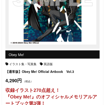
Obey Me!
イラスト集・写真集
英語版
【通常版】Obey Me! Official Artbook Vol.3
4,290円
（税込）
収録イラスト270点超え！
『Obey Me!』のオフィシャルメモリアルア
ートブック第3弾！