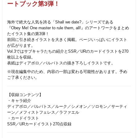
ートブック第3弾！
海外で絶大な人気を誇る「Shall we date?」シリーズである
『Obey Me! One master to rule them, all!』のアートワークをまとめ
たイラスト集の第3弾！
前回に引き続きイラストを大きく掲載。ページいっぱいにイラスト
が広がります。
Vol.3ではサブキャラたちの紹介とSSR／URのカードイラストを270
枚以上を収録。
表紙はディアボロ／バルバトスの描き下ろしイラストです。
※現在編集中のため、内容の一部は変わる可能性があります。予め
ご了承ください。
【収録コンテンツ】
・キャラ紹介
ディアボロ／バルバトス／ルーク／シメオン／ソロモン／サーティ
ーン／メフィストフェレス／ラファエル
・カードイラスト
SSR／URカードイラスト270点収録