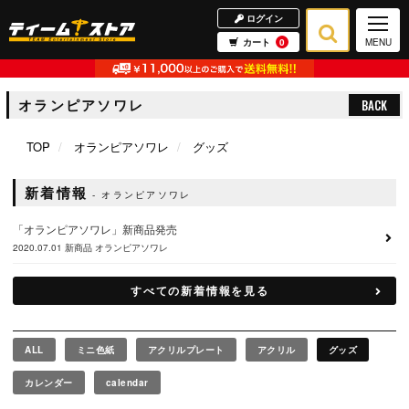
ログイン
カート
0
MENU
オランピアソワレ
BACK
TOP
オランピアソワレ
グッズ
新着情報
オランピアソワレ
「オランピアソワレ」新商品発売
2020.07.01
新商品
オランピアソワレ
すべての新着情報を見る
ALL
ミニ色紙
アクリルプレート
アクリル
グッズ
カレンダー
calendar