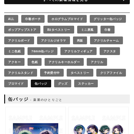
ALL
巾着ポーチ
ホログラムブロマイド
グリッター缶バッジ
ポップアップストア
B2タペストリー
ミニ屏風
巾着
アクリルボード
アクリルジオラマ
再販
アクリルチャーム
ミニ色紙
76mm缶バッジ
アクリルフィギュア
アクスタ
アクキー
色紙
アクリルキーホルダー
アクリル
アクリルスタンド
予約受付中
タペストリー
クリアファイル
ブロマイド
缶バッジ
グッズ
ステッカー
缶バッジ
薬屋のひとりごと