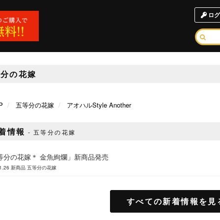
ログ
等分の花嫁
P
五等分の花嫁
アオハルStyle Another
着情報
五等分の花嫁
等分の花嫁＊ 金魚絢爛」新商品発売
1.26
新商品
五等分の花嫁
すべての新着情報を見