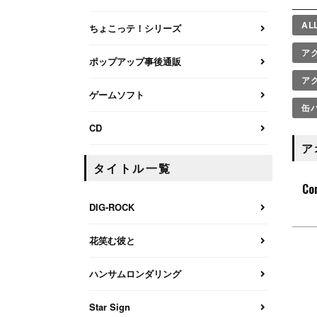
AL
ちょこっテ！シリーズ
ア
ポップアップ事後通販
ア
ゲームソフト
缶
CD
ア
タイトル一覧
Co
DIG-ROCK
花笑む彼と
ハンサムロンダリング
Star Sign