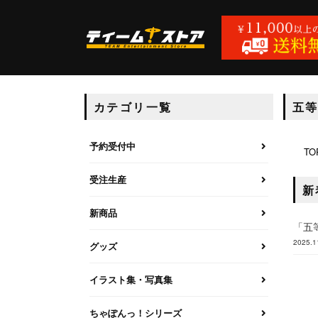
カテゴリ一覧
五
予約受付中
TO
受注生産
新
新商品
「五
2025.1
グッズ
イラスト集・写真集
ちゃぽんっ！シリーズ