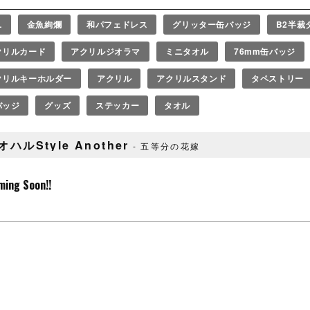
L
金魚絢爛
和パフェドレス
グリッター缶バッジ
B2半裁
クリルカード
アクリルジオラマ
ミニタオル
76mm缶バッジ
クリルキーホルダー
アクリル
アクリルスタンド
タペストリー
バッジ
グッズ
ステッカー
タオル
オハルStyle Another
五等分の花嫁
ming Soon!!