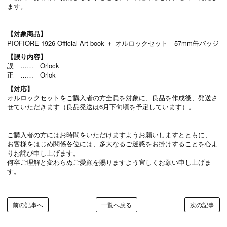
ます。
【対象商品】
PIOFIORE 1926 Official Art book ＋ オルロックセット 57mm缶バッジ
【誤り内容】
誤 …… Orlock
正 …… Orlok
【対応】
オルロックセットをご購入者の方全員を対象に、良品を作成後、発送さ
せていただきます（良品発送は6月下旬頃を予定しています）。
ご購入者の方にはお時間をいただけますようお願いしますとともに、
お客様をはじめ関係各位には、多大なるご迷惑をお掛けすることを心よ
りお詫び申し上げます。
何卒ご理解と変わらぬご愛顧を賜りますよう宜しくお願い申し上げま
す。
前の記事へ
一覧へ戻る
次の記事