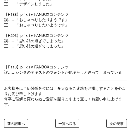
正……「デザインしました」
【P188】p i x i v FANBOXコンテンツ
誤……「おしゃべりしたりようです」
正……「おしゃべりしたいようです」
【P203】p i x i v FANBOXコンテンツ
誤……「思い詰め過ぎでしまった」
正……「思い詰め過ぎてしまった」
【P118】p i x i v FANBOXコンテンツ
誤……シンタのテキストのフォントが他キャラと違ってしまっている
お客様をはじめ関係各位には、多大なるご迷惑をお掛けすることを心よ
りお詫び申し上げます。
何卒ご理解と変わらぬご愛顧を賜りますよう宜しくお願い申し上げま
す。
前の記事へ
一覧へ戻る
次の記事