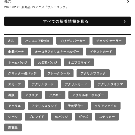
発売
2026.02.20
新商品
TVアニメ『ブルーロック』
すべての新着情報を見る
ALL
バレエコアStyle
でびデコパーカー
チェックセーラー
巾着ポーチ
オーロラアクリルキーホルダー
イラストカード
ネームバッジ
お名前バッジ
ミニブロマイド
グリッター缶バッジ
フレークシール
アクリルブロック
スカーフ
アクリルボード
アクリルカード
アクリルジオラマ
再販
アクスタ
アクキー
アクリルキーホルダー
アクリル
アクリルスタンド
予約受付中
クリアファイル
シール
ブロマイド
缶バッジ
グッズ
ステッカー
新商品