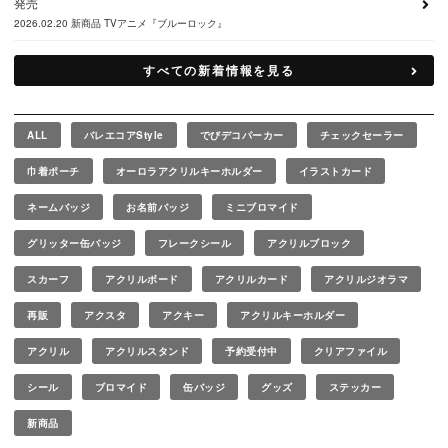
発売
2026.02.20
新商品
TVアニメ『ブルーロック』
すべての新着情報を見る
ALL
バレエコアStyle
でびデコパーカー
チェックセーラー
巾着ポーチ
オーロラアクリルキーホルダー
イラストカード
ネームバッジ
お名前バッジ
ミニブロマイド
グリッター缶バッジ
フレークシール
アクリルブロック
スカーフ
アクリルボード
アクリルカード
アクリルジオラマ
再販
アクスタ
アクキー
アクリルキーホルダー
アクリル
アクリルスタンド
予約受付中
クリアファイル
シール
ブロマイド
缶バッジ
グッズ
ステッカー
新商品