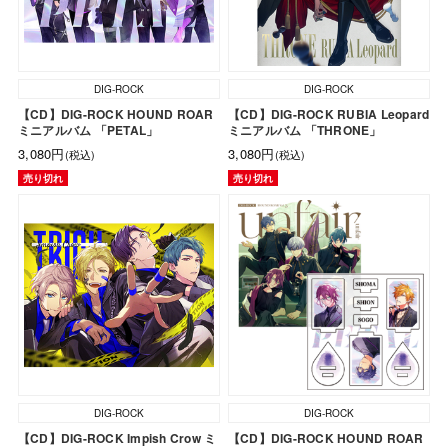
DIG-ROCK
DIG-ROCK
【CD】DIG-ROCK HOUND ROAR
【CD】DIG-ROCK RUBIA Leopard
ミニアルバム 「PETAL」
ミニアルバム 「THRONE」
3,080円
3,080円
(税込)
(税込)
売り切れ
売り切れ
DIG-ROCK
DIG-ROCK
【CD】DIG-ROCK Impish Crow ミ
【CD】DIG-ROCK HOUND ROAR