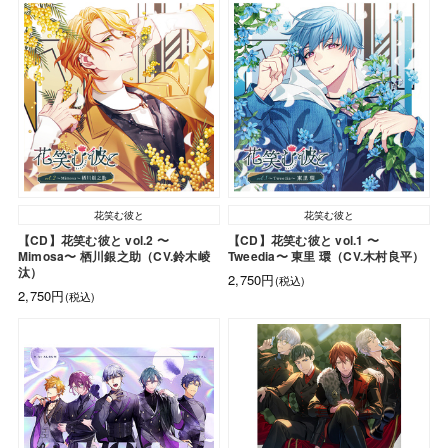
花笑む彼と
花笑む彼と
【CD】花笑む彼と vol.2 〜
【CD】花笑む彼と vol.1 〜
Mimosa〜 栖川銀之助（CV.鈴木崚
Tweedia〜 東里 環（CV.木村良平）
汰）
2,750円
(税込)
2,750円
(税込)