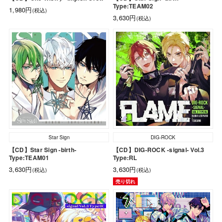
Type:TEAM02
1,980円
(税込)
3,630円
(税込)
Star Sign
DIG-ROCK
【CD】Star Sign -birth-
【CD】DIG-ROCK -signal- Vol.3
Type:TEAM01
Type:RL
3,630円
3,630円
(税込)
(税込)
売り切れ