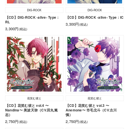
DIG-ROCK
DIG-ROCK
【CD】DIG-ROCK -alive- Type：
【CD】DIG-ROCK -alive- Type：IC
RL
3,300円
(税込)
3,300円
(税込)
花笑む彼と
花笑む彼と
【CD】花笑む彼と vol.4 〜
【CD】花笑む彼と vol.3 〜
Nandina〜 美波天弥（CV.田丸篤
Anemone〜 市毛北斗（CV.古川
志）
慎）
2,750円
2,750円
(税込)
(税込)