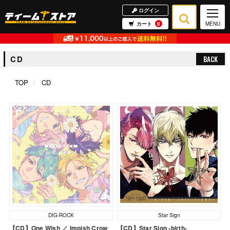
ログイン
カート
0
MENU
CD
BACK
TOP
CD
DIG-ROCK
Star Sign
【CD】One Wish ／ Impish Crow
【CD】Star Sign -birth-