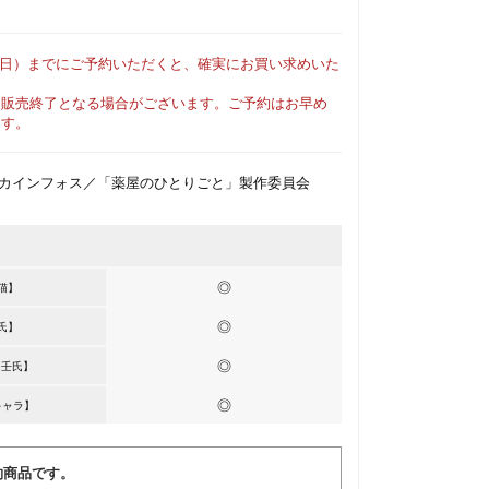
（日）
までにご予約いただくと、確実にお買い求めいた
に販売終了となる場合がございます。ご予約はお早め
ます。
ジカインフォス／「薬屋のひとりごと」製作委員会
◎
猫】
◎
氏】
◎
&壬氏】
◎
キャラ】
約商品です。