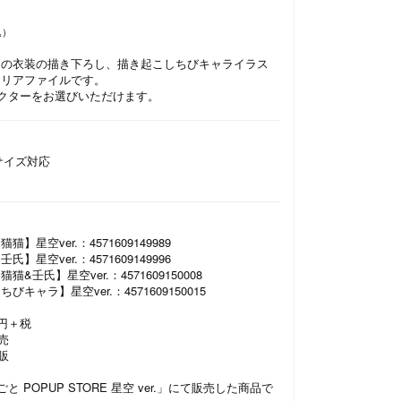
込）
マの衣装の描き下ろし、描き起こしちびキャライラス
クリアファイルです。
クターをお選びいただけます。
サイズ対応
】星空ver.：4571609149989
】星空ver.：4571609149996
&壬氏】星空ver.：4571609150008
キャラ】星空ver.：4571609150015
0円＋税
発売
再販
 POPUP STORE 星空 ver.」にて販売した商品で