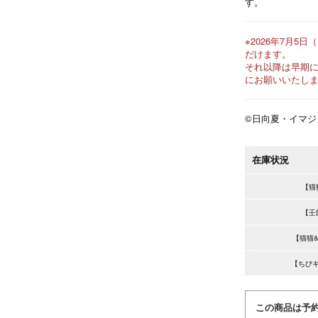
す。
※2026年7月5日
だけます。
それ以降は早期
にお願いいたし
©日向夏・イマ
在庫状況
【猫
【壬
【猫猫
【ちび
この商品は予