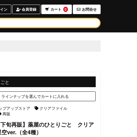
イン
会員登録
カート
0
お問合せ
りごと
ラインナップを選んでカートに入れる
ップアップストア
クリアファイル
再販
8月下旬再販】薬屋のひとりごと クリア
空ver.（全4種）