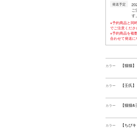
発送予定
2
ご
す
※予約商品と同
でご注意くださ
※予約商品を複
合わせて発送に
【猫猫】
カラー
【壬氏】
カラー
【猫猫&
カラー
【ちびキ
カラー