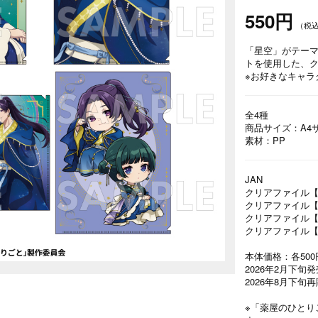
550円
（税
「星空」がテー
トを使用した、
※お好きなキャラ
全4種
商品サイズ：A4
素材：PP
JAN
クリアファイル【猫猫
クリアファイル【壬氏
クリアファイル【猫猫
クリアファイル【ちび
本体価格：各50
2026年2月下旬
2026年8月下旬
※「薬屋のひとりごと