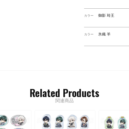
御影 玲王
カラー
氷織 羊
カラー
Related Products
関連商品