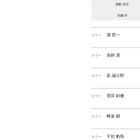
御影 玲王
氷織 羊
潔 世一
カラー
糸師 凛
カラー
凪 誠士郎
カラー
雪宮 剣優
カラー
蜂楽 廻
カラー
千切 豹馬
カラー