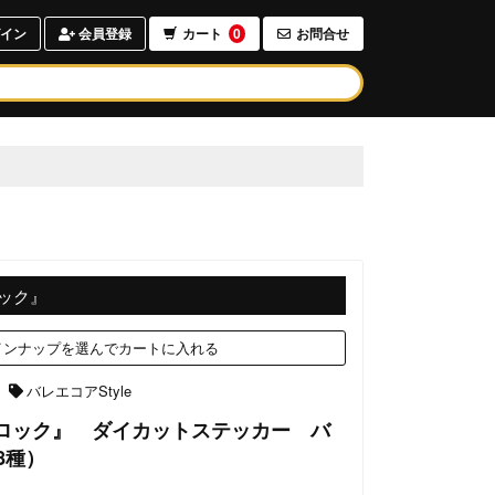
イン
会員登録
カート
0
お問合せ
ック』
ンナップを選んでカートに入れる
バレエコアStyle
ーロック』 ダイカットステッカー バ
8種）