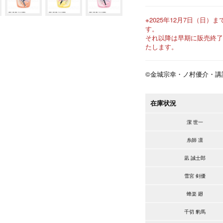
※2025年12月7日（日）
ま
す。
それ以降は早期に販売終了
たします。
©金城宗幸・ノ村優介・講
在庫状況
潔 世一
糸師 凛
凪 誠士郎
雪宮 剣優
蜂楽 廻
千切 豹馬