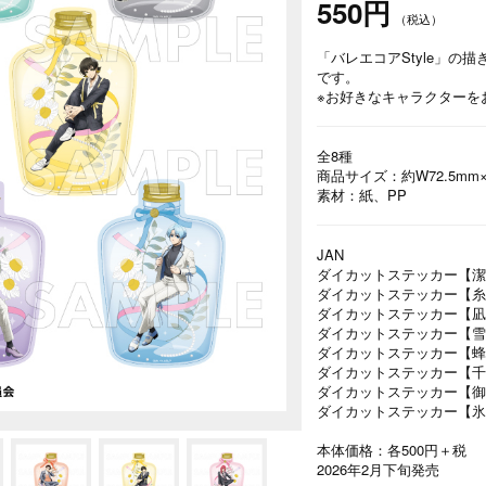
550円
（税込）
「バレエコアStyle」
です。
※お好きなキャラクターを
全8種
商品サイズ：約W72.5mm×
素材：紙、PP
JAN
ダイカットステッカー【潔 世一
ダイカットステッカー【糸師 凛
ダイカットステッカー【凪 誠士
ダイカットステッカー【雪宮 剣
ダイカットステッカー【蜂楽 廻
ダイカットステッカー【千切 豹
ダイカットステッカー【御影 玲
ダイカットステッカー【氷織 羊
本体価格：各500円＋税
2026年2月下旬発売